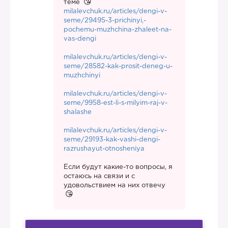
теме
milalevchuk.ru/articles/dengi-v-
seme/29495-3-prichinyi,-
pochemu-muzhchina-zhaleet-na-
vas-dengi
milalevchuk.ru/articles/dengi-v-
seme/28582-kak-prosit-deneg-u-
muzhchinyi
milalevchuk.ru/articles/dengi-v-
seme/9958-est-li-s-milyim-raj-v-
shalashe
milalevchuk.ru/articles/dengi-v-
seme/29193-kak-vashi-dengi-
razrushayut-otnosheniya
Если будут какие-то вопросы, я
остаюсь на связи и с
удовольствием на них отвечу