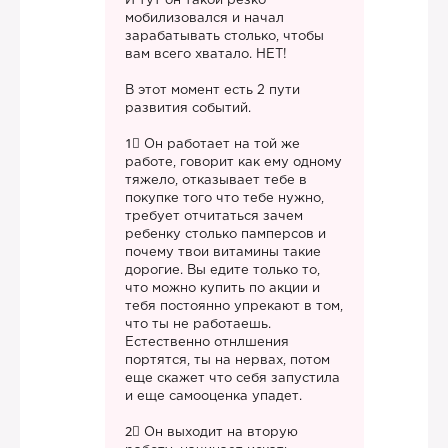
И тут он такой резко
мобилизовался и начал
зарабатывать столько, чтобы
вам всего хватало. НЕТ!
В этот момент есть 2 пути
развития событий.
1⃣ Он работает на той же
работе, говорит как ему одному
тяжело, отказывает тебе в
покупке того что тебе нужно,
требует отчитаться зачем
ребенку столько памперсов и
почему твои витамины такие
дорогие. Вы едите только то,
что можно купить по акции и
тебя постоянно упрекают в том,
что ты не работаешь.
Естественно отнлшения
портятся, ты на нервах, потом
еще скажет что себя запустила
и еще самооценка упадет.
2⃣ Он выходит на вторую