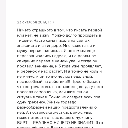
23 октября 2019, 11:17
Ничего страшного в том, что писать первой
или нет, не вижу. Можно долго просидеть в
тишине. Часто сама писала на сайтах
знакомств и в тиндере. Мне кажется, я и
мужу первая написала. И потом мы еще
перезванивались неделю, и на реальное
свидание первая я намекнула, и тогда он
проявил внимание, и 3 года уже проявляет,
и ребенок у нас растет. И я точно не ноль и
не минус, и он точно не лох педальный,
неспособный на действия!!! Просто бывает,
что встречаетесь в тот момент, когда у него
просела самооценка, или жизненная
ситуация такая. Точно не следует всех под
одну гребенку. Жизнь гораздо
разнообразней наших предсотавлений о
ней. А постановка жестких рамок, увы,
может отвести от вас вашего мужчину.
ВИРТ — РЕАЛЬНО НИЧЕГО НЕ ЗНАЧИТ! Это