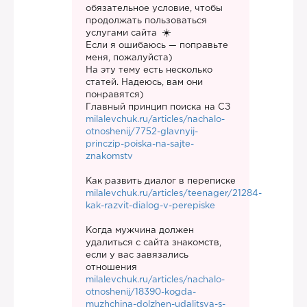
обязательное условие, чтобы
продолжать пользоваться
услугами сайта
Если я ошибаюсь — поправьте
меня, пожалуйста)
На эту тему есть несколько
статей. Надеюсь, вам они
понравятся)
Главный принцип поиска на СЗ
milalevchuk.ru/articles/nachalo-
otnoshenij/7752-glavnyij-
princzip-poiska-na-sajte-
znakomstv
Как развить диалог в переписке
milalevchuk.ru/articles/teenager/21284-
kak-razvit-dialog-v-perepiske
Когда мужчина должен
удалиться с сайта знакомств,
если у вас завязались
отношения
milalevchuk.ru/articles/nachalo-
otnoshenij/18390-kogda-
muzhchina-dolzhen-udalitsya-s-