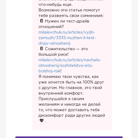
что-нибудь еще.
Возможно эти статьи помогут
тебе развеять свои сомнениия:
Нужен ли тест-драйв
отношений?
milalevchuk.ru/articles/vyijti-
zamuzh/3335-nuzhen-li-test-
drajv-otnoshenij
Сожительство — это
большой риск!
milalevchuk.ru/articles/nachalo-
otnoshenij/sozhitelstvo-eto-
bolshoj-risk
!
Я понимаю твои чувства, как
уже хочется быть на 100% друг
с другом. Но главное, это твой
внутренний комфорт.
Прислушайся к своим
желаниям и никогда не делай
то, что может доставить тебе
дискомфорт ради других людей
.