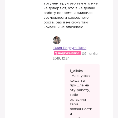
аргументируя это тем что мне
не доверяют, что я не делаю
работу вовремя и лиишили
возможности карьерного
роста. раз я не сижу там
ночами и не впахиваю
Юлия Подруга Плюс
09 ноября
2019, 12:24
1_alinka
, Алинушка,
когда ты
пришла на
эту работу,
тебе
огласили
твои
обязанности
и