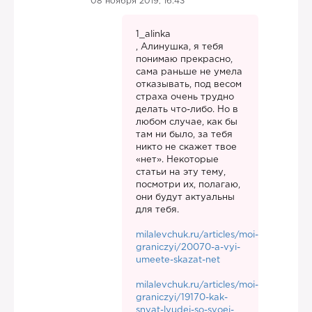
08 ноября 2019, 16:43
1_alinka
, Алинушка, я тебя
понимаю прекрасно,
сама раньше не умела
отказывать, под весом
страха очень трудно
делать что-либо. Но в
любом случае, как бы
там ни было, за тебя
никто не скажет твое
«нет». Некоторые
статьи на эту тему,
посмотри их, полагаю,
они будут актуальны
для тебя.
milalevchuk.ru/articles/moi-
graniczyi/20070-a-vyi-
umeete-skazat-net
milalevchuk.ru/articles/moi-
graniczyi/19170-kak-
snyat-lyudej-so-svoej-