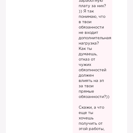
заработную
плату за них?
)) Я так
понимаю, что
в твои
обязанности
не входит
дополнительная
нагрузка?
Как ты
думаешь,
отказ от
чужих
обязпнностей
должен
влиять на зп
за твои
прямые
обязанности?))
Скажи, а что
еще ты
хочешь
получить от
этой работы,