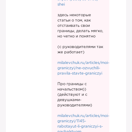
shei
здесь некоторые
статьи о том, как
отстаивать свои
границы, делать мягко,
но четко и понятно
(с руководителями так
же работает)
milalevchuk.ru/articles/moi-
graniczyi/ne-ozvuchili-
pravila-stavte-graniczyi
Про границы с
начальством))
(действуют и с
девушками-
руководителями)
milalevchuk.ru/articles/moi-
graniczyi/1145-
rabotayut-li-graniczyi-s-
nachalstvom