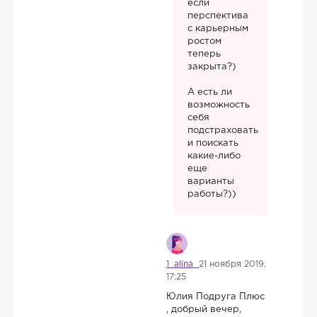
если
перспектива
с карьерным
ростом
теперь
закрыта?)
А есть ли
возможность
себя
подстраховать
и поискать
какие-либо
еще
варианты
работы?))
1_alina
21 ноября 2019,
17:25
Юлия Подруга Плюс
, добрый вечер,