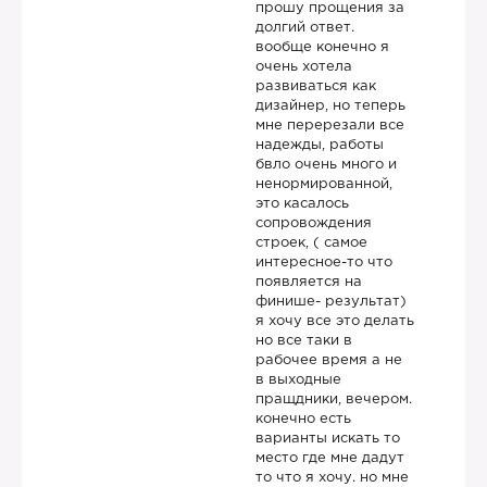
прошу прощения за
долгий ответ.
вообще конечно я
очень хотела
развиваться как
дизайнер, но теперь
мне перерезали все
надежды, работы
бвло очень много и
ненормированной,
это касалось
сопровождения
строек, ( самое
интересное-то что
появляется на
финише- результат)
я хочу все это делать
но все таки в
рабочее время а не
в выходные
пращдники, вечером.
конечно есть
варианты искать то
место где мне дадут
то что я хочу. но мне