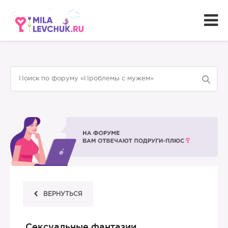
ВЕРНУТЬСЯ
Сексуальные фантазии