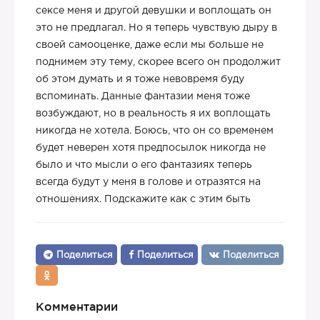
сексе меня и другой девушки и воплощать он
это не предлагал. Но я теперь чувствую дыру в
своей самооценке, даже если мы больше не
поднимем эту тему, скорее всего он продолжит
об этом думать и я тоже невовремя буду
вспоминать. Данные фантазии меня тоже
возбуждают, но в реальность я их воплощать
никогда не хотела. Боюсь, что он со временем
будет неверен хотя предпосылок никогда не
было и что мысли о его фантазиях теперь
всегда будут у меня в голове и отразятся на
отношениях. Подскажите как с этим быть
Поделиться
Поделиться
Поделиться
Комментарии