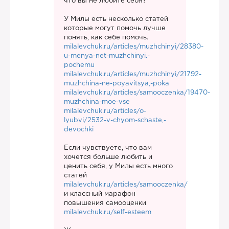
что вы не любите себя?
У Милы есть несколько статей
которые могут помочь лучше
понять, как себе помочь.
milalevchuk.ru/articles/muzhchinyi/28380-
u-menya-net-muzhchinyi.-
pochemu
milalevchuk.ru/articles/muzhchinyi/21792-
muzhchina-ne-poyavitsya,-poka
milalevchuk.ru/articles/samooczenka/19470-
muzhchina-moe-vse
milalevchuk.ru/articles/o-
lyubvi/2532-v-chyom-schaste,-
devochki
Если чувствуете, что вам
хочется больше любить и
ценить себя, у Милы есть много
статей
milalevchuk.ru/articles/samooczenka/
и классный марафон
повышения самооценки
milalevchuk.ru/self-esteem