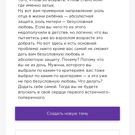
того, чтобы их вскрыть, чтобы стало ясно
где именно затык.
Ну вот вам примерное направление: роль
отца в жизни ребёнка — абсолютная
защита, роль матери — безусловная
любовь. Если вы чего-то из этого
недополучили в детстве, но логично, что вы
пытаетесь уже во взрослом возрасте это
добрать. Но вот здесь и есть основная
проблема: никто кроме вас самой не сможет
дать вам безусловную любовь и
абсолютную защиту. Почему? Потому что
вы не их дочь. Мужчна, которого вы
выбрали по каким-то критериям, вас тоже
выбрал по каким-то критериям — а это уже
не про безусловную любовь. Что делать?
Додать себе самой. Тогда вы не будете
впускать в своё сердце первого встречного-
поперечного.
Создать новую тему