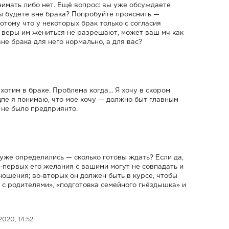
инимать либо нет. Ещё вопрос: вы уже обсуждаете
вы будете вне брака? Попробуйте прояснить —
отому что у некоторых брак только с согласия
й веры им жениться не разрешают, может ваш мч как
вне брака для него нормально, а для вас?
 хотим в браке. Проблема когда… Я хочу в скором
ицпе я понимаю, что мое хочу — должно быт главным
 не было предприянто.
 уже определились — сколько готовы ждать? Если да,
о-первых его желания с вашими могут не совпадать и
ношения; во-вторых он должен быть в курсе, чтобы
 с родителями», «подготовка семейного гнёздышка» и
2020, 14:52