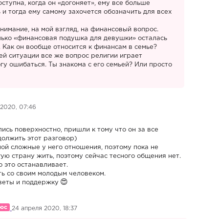
ступна, когда он «догоняет», ему все больше
 и тогда ему самому захочется обозначить для всех
нимание, на мой взгляд, на финансовый вопрос.
олько «финансовая подушка для девушки» осталась
 Как он вообще относится к финансам в семье?
ей ситуации все же вопрос религии играет
гу ошибаться. Ты знакома с его семьей? Или просто
 2020, 07:46
лись поверхностно, пришли к тому что он за все
должить этот разговор)
апой сложные у него отношения, поэтому пока не
гую страну жить, поэтому сейчас тесного общения нет.
о это останавливает.
ть со своим молодым человеком.
веты и поддержку
24 апреля 2020, 18:37