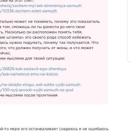
лей на этот счет:
tnoshenij/zachem-myi-tak-stremimsya-zamuzh
uzh/10336-zachem-xotet-zamuzh
ительно может не понимать, почему это показатель
в том, сможешь ли ты донести до него свои
ть. Насколько он расположен понять тебя.
ние штампа» это своего рода способ избежать
десь нужно подумать, почему так получается. Что
ого, что должен получать от жены, и что может
ейчас.
ыми мыслями для твоей ситуации:
zh/26826-kak-zastavit-ego-zhenitsya
uzh/kak-nameknut-emu-na-kolczo
h/ne-delajte-etogo,-esli-xotite-vyijti-zamuzh
zh/100-nyij-sposob-vyijti-zamuzh-za-god
ими мыслями после прочтения
кой-то мере его останваливает (надеюсь я не ошибаюсь