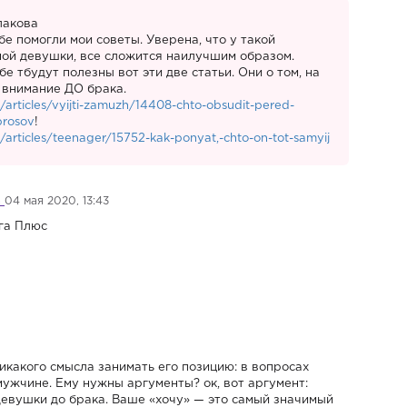
лакова
ебе помогли мои советы. Уверена, что у такой
ой девушки, все сложится наилучшим образом.
бе тбудут полезны вот эти две статьи. Они о том, на
 внимание ДО брака.
u/articles/vyijti-zamuzh/14408-chto-obsudit-pered-
prosov
!
u/articles/teenager/15752-kak-ponyat,-chto-on-tot-samyij
а
04 мая 2020, 13:43
га Плюс
никакого смысла занимать его позицию: в вопросах
ужчине. Ему нужны аргументы? ок, вот аргумент:
девушки до брака. Ваше «хочу» — это самый значимый