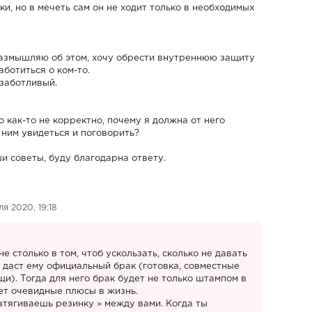
ки, но в мечеть сам он не ходит только в необходимых
 размышляю об этом, хочу обрести внутреннюю защиту
аботиться о ком-то.
 заботливый.
 как-то не корректно, почему я должна от него
с ним увидеться и поговорить?
и советы, буду благодарна ответу.
ля 2020, 19:18
не столько в том, чтоб ускользать, сколько не давать
е даст ему официальный брак (готовка, совместные
и). Тогда для него брак будет не только штампом в
сет очевидные плюсы в жизнь.
атягиваешь резинку » между вами. Когда ты