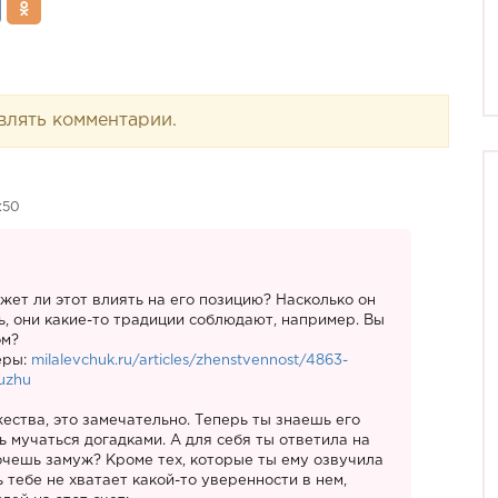
влять комментарии.
:50
жет ли этот влиять на его позицию? Насколько он
, они какие-то традиции соблюдают, например. Вы
ом?
еры:
milalevchuk.ru/articles/zhenstvennost/4863-
muzhu
ества, это замечательно. Теперь ты знаешь его
ь мучаться догадками. А для себя ты ответила на
хочешь замуж? Кроме тех, которые ты ему озвучила
 тебе не хватает какой-то уверенности в нем,