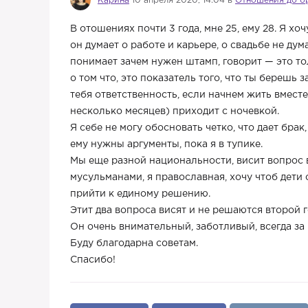
Карина
10 апреля 2020, 14:04 в
Отношения до б
В отошениях почти 3 года, мне 25, ему 28. Я хоч
он думает о работе и карьере, о свадьбе не ду
понимает зачем нужен штамп, говорит — это т
о том что, это показатель того, что ты берешь з
тебя ответственность, если начнем жить вместе
несколько месяцев) приходит с ночевкой.
Я себе не могу обосновать четко, что дает брак
ему нужны аргументы, пока я в тупике.
Мы еще разной национальности, висит вопрос в
мусульманами, я православная, хочу чтоб дети
прийти к единому решению.
Этит два вопроса висят и не решаются второй 
Он очень внимательный, заботливый, всегда за 
Буду благодарна советам.
Спасибо!