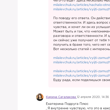
чего-то еще? Здесь несколько мыс
milalevchuk.ru/articles/nachalo-o
milalevchuk.ru/articles/vyijti-zam
По поводу его ответа. Он действ
ответственности. И здесь вопрос 
чувства, и хочет ли он из услыша
Может быть и так, что «непонима
разговора и ответственности. И з
он сейчас уже получает от тебя т
получить в браке того, чего нет с
Вот несколько статей с интересн
milalevchuk.ru/articles/vyijti-zamu
milalevchuk.ru/articles/vyijti-zam
milalevchuk.ru/articles/vyijti-zamuz
milalevchuk.ru/articles/vyijti-zamu
Буду рада, если поделишься сво
Карина Сагалакова
12 апреля 2020, 14:36
Екатерина Подруга Плюс
, Я внутренне чувствую, что это в ка