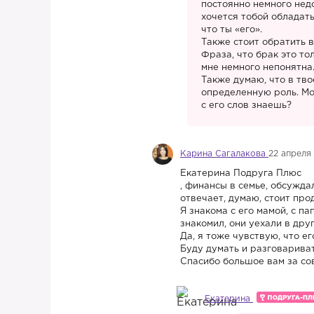
постоянно немного недо
хочется тобой обладать
что ты «его».
Также стоит обратить в
Фраза, что брак это т
мне немного непонятна.
Также думаю, что в тво
определенную роль. Мо
с его слов знаешь?
Карина Сагалакова
22 апреля
Екатерина Подруга Плюс
, финансы в семье, обсужда
отвечает, думаю, стоит про
Я знакома с его мамой, с п
знакомил, они уехали в дру
Да, я тоже чувствую, что ег
Буду думать и разговарива
Спасибо большое вам за со
Екатерина