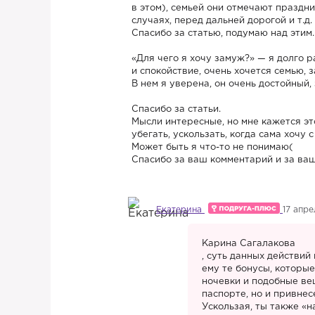
в этом), семьей они отмечают праздни
случаях, перед дальней дорогой и т.д.
Спасибо за статью, подумаю над этим.
«Для чего я хочу замуж?» — я долго
и спокойствие, очень хочется семью, з
В нем я уверена, он очень достойный,
Спасибо за статьи.
Мысли интересные, но мне кажется это
убегать, ускользать, когда сама хочу 
Может быть я что-то не понимаю(
Спасибо за ваш комментарий и за ваш
Екатерина
17 апре
Карина Сагалакова
, суть данных действий 
ему те бонусы, которы
ночевки и подобные вещ
паспорте, но и привне
Ускользая, ты также «н