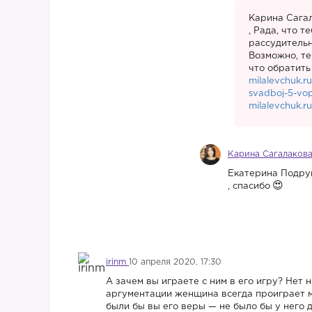
Карина Сага
, Рада, что т
рассудительн
Возможно, те
что обратить
milalevchuk.r
svadboj-5-vo
milalevchuk.r
Карина Сагалаков
Екатерина Подру
, спасибо
irinm
10 апреля 2020, 17:30
А зачем вы играете с ним в его игру? Нет 
аргументации женщина всегда проиграет м
были бы вы его веры — не было бы у него 